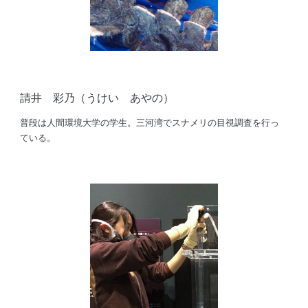
請井
彩乃
（
うけい あやの
）
普段は人間環境
大学
の学生。三河湾でスナメリの
目視
調査を行っ
てい
る
。