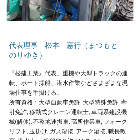
代表理事
松本 憲行（まつもと
のりゆき）
『
松
建
工業』代表。重機や大型トラックの運
転、
ボート操船
、潜水作業などさまざまな現
場仕事を手掛ける。
所有資格：大型自動車免許, 大型特殊免許, 牽
引免許, 移動式クレーン運転士, 車両系建設機
械(解体), 不整地運搬車, 高所作業車, フォーク
リフト, 玉掛け, ガス溶接, アーク溶接, 職長教