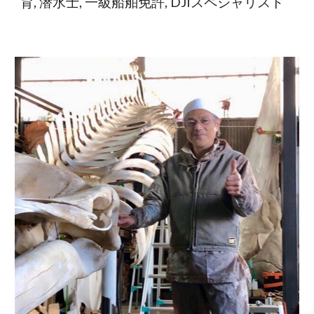
育, 潜水士, 一級船舶免許, DJIスペシャリスト