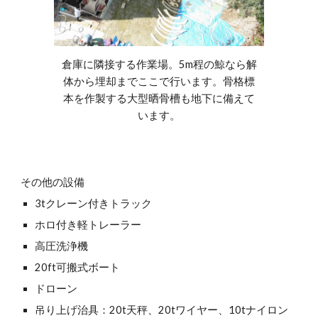
倉庫に隣接する作業場。5m程の鯨なら解
体から埋却までここで行います。骨格標
本を作製する大型晒骨槽も地下に備えて
います。
その他の設備
3tクレーン付きトラック
ホロ付き軽トレーラー
高圧洗浄機
20ft可搬式ボート
ドローン
吊り上げ治具：20t天秤、20tワイヤー、10tナイロン