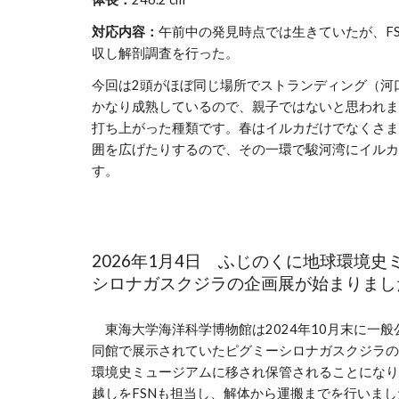
対応内容：
午前中の発見時点では生きていたが、F
収し解剖調査を行った。
今回は2頭がほぼ同じ場所でストランディング（河
かなり成熟しているので、親子ではないと思われま
打ち上がった種類です。春はイルカだけでなくさま
囲を広げたりするので、その一環で駿河湾にイルカ
す。
202
6
年1月
4
日
ふじのくに地球環境史
シロナガスクジラの企画展が始まりまし
東海大学海洋科学博物館は2024年10月末に一
同館で展示されていたピグミーシロナガスクジラの
環境史ミュージアムに移され保管されることになり
越しをFSNも担当し、解体から運搬までを行いまし