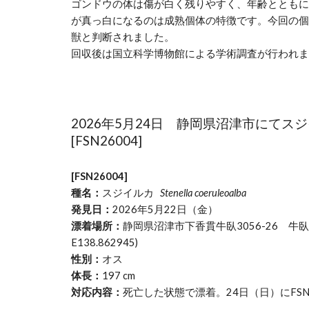
ゴンドウの体は傷が白く残りやすく、年齢とともに
が真っ白になるのは成熟個体の特徴です。今回の個
獣と判断されました。
回収後は国立科学博物館による学術調査が行われま
2026年5月2
4
日 静岡県沼津市にてスジ
[FSN26004]
[FSN2600
4
]
種名：
スジイルカ
Stenella coeruleoalba
発見日：
2026年5月22日（金）
漂着場所：
静岡県沼津市下香貫牛臥3056-26 牛臥山
E138.862945)
性別：
オス
体長：
197 cm
対応内容：
死亡した状態で漂着。24日（日）にFS