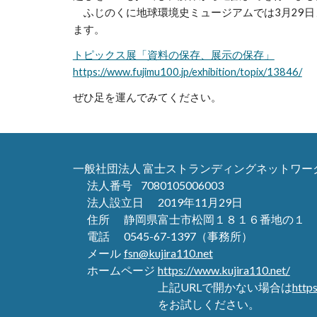
ふじのくに地球環境史ミュージアムでは3月29日
ます。
トピックス展「資料の保存、展示の保存」
https://www.fujimu100.jp/exhibition/topix/13846/
ぜひ足を運んでみてください。
一般社団法人 富士ストランディングネットワー
法人番号
7080105006003
法人設立日
2019年11月29日
住所
静岡県富士市松岡１８１６番地の１
電話
0545-67-1397（事務所）
メール
fsn@kujira110.net
ホームページ
https://www.kujira110.net/
上記URLで開かない場合は
http
をお試しください。