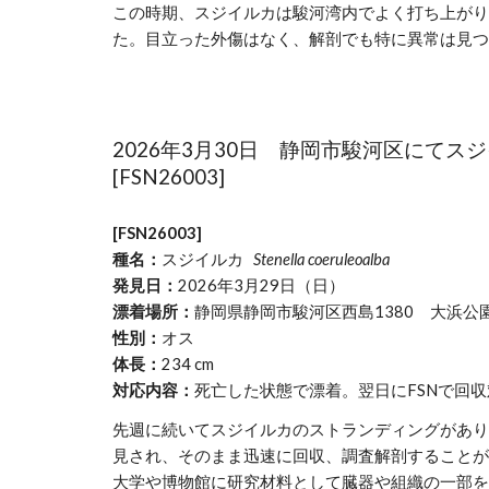
この時期、スジイルカは駿河湾内でよく打ち上がり
た。目立った外傷はなく、解剖でも特に異常は見つ
2026年3月30日 静岡市駿河区にて
[FSN26003]
[FSN2600
3
]
種名：
スジイルカ
Stenella coeruleoalba
発見日：
2026年3月29日（日）
漂着場所：
静岡県静岡市駿河区西島1380 大浜公園地先 (N
性別：
オス
体長：
234 cm
対応内容：
死亡した状態で漂着。翌日にFSNで回
先週に続いてスジイルカのストランディングがあり
見され、そのまま迅速に回収、調査解剖することが
大学や博物館に研究材料として臓器や組織の一部を