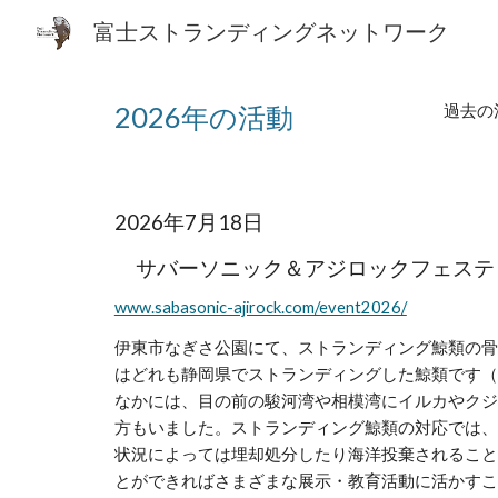
富士ストランディングネットワーク
Sk
202
6
年の活動
過去の
2026年
7
月
18
日
サバーソニック＆アジロックフェステ
www.sabasonic-ajirock.com/event2026/
伊東市なぎさ公園にて、ストランディング鯨類の骨
はどれも静岡県でストランディングした鯨類です（FSN2
なかには、目の前の駿河湾や相模湾にイルカやクジ
方もいました。ストランディング鯨類の対応では、
状況によっては埋却処分したり海洋投棄されること
とができればさまざまな展示・教育活動に活かすこ