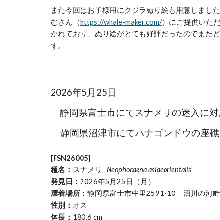
また今回はお子様用にクジラぬり絵も用意しました
むさん（
https://whale-maker.com/
）にご提供いた
かれており、ぬり絵がとても好評だったのでまたど
す。
2026年5月25日
静岡県富士市にてスナメリの迷入に対応しま
静岡県沼津市にてハナゴンドウの座礁に対
[FSN26005]
種名：
スナメリ
Neophocaena asiaeorientalis
発見日：
2026年5月25日（月）
漂着場所：
静岡県富士市中里2591-10 沼川の河畔 (N35
性別：
オス
体長：
180.6 cm