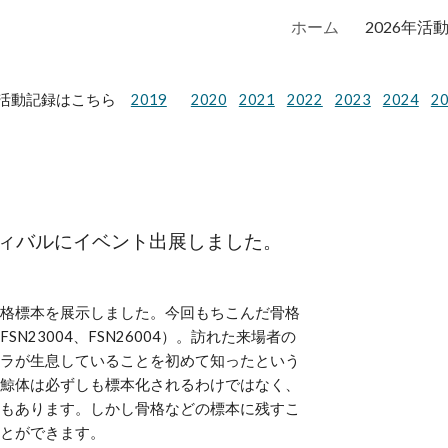
ホーム
2026年活
ip to main content
Skip to navigat
活動記録はこちら
2019
2020
2021
2022
2023
2024
2
ィバル
にイベント出展しました。
格標本を展示しました。
今回もちこんだ骨格
3004、FSN26004）。
訪れた来場者の
ラが生息していることを初めて知ったという
鯨体は必ずしも標本化されるわけではなく、
もあります。しかし骨格などの標本に残すこ
とができます。