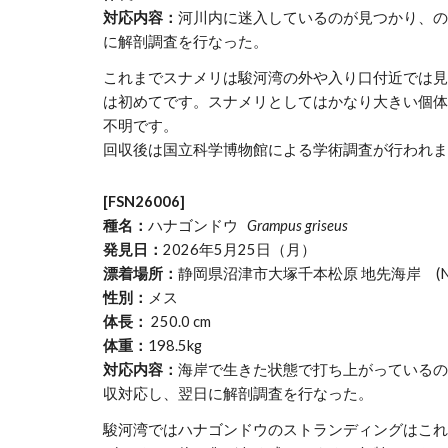
対応内容：
河川内に迷入しているのが見つかり、の
に解剖調査を行なった。
これまでスナメリは駿河湾の外や入り口付近では見
は初めてです。スナメリとしてはかなり大きい個体
不明です。
回収後は国立科学博物館による学術調査が行われま
[FSN26006]
種名：
ハナゴンドウ
Grampus griseus
発見日：
2026年5月25日（月）
漂着場所：
静岡県沼津市大塚千本松原 地先海岸 (N35.11
性別：
メス
体長：
250.0 cm
体重：
198.5kg
対応内容：
海岸で生きた状態で打ち上がっているの
収対応し、翌日に解剖調査を行なった。
駿河湾ではハナゴンドウのストランディングはこれ